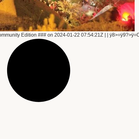
munity Edition ### on 2024-01-22 07:54:21Z | | ÿ8>=ÿ9?>ÿ=