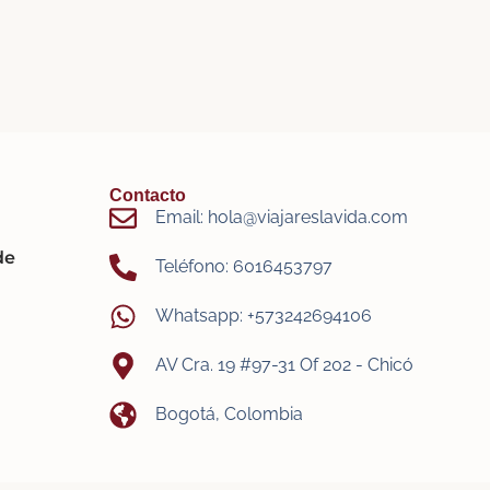
Contacto
Email: hola@viajareslavida.com
de
Teléfono: 6016453797
Whatsapp: +573242694106
AV Cra. 19 #97-31 Of 202 - Chicó
Bogotá, Colombia