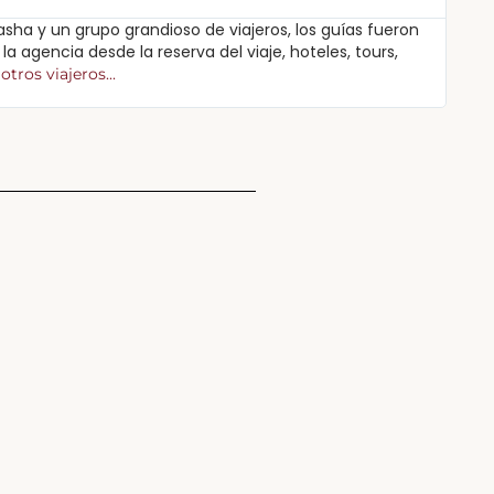
sha y un grupo grandioso de viajeros, los guías fueron
Excele
a agencia desde la reserva del viaje, hoteles, tours,
acord
para q
otros viajeros...