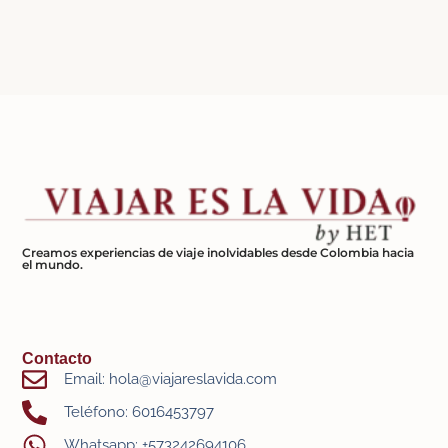
Creamos experiencias de viaje inolvidables desde Colombia hacia
el mundo.
Contacto
Email: hola@viajareslavida.com
Teléfono: 6016453797
Whatsapp: +573242694106