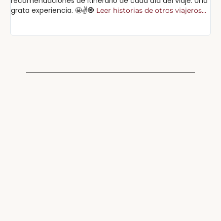
recomendaciones de itinerario de cada día del viaje. Una
cu
grata experiencia. 🤩✌️🧿
Leer historias de otros viajeros...
Lee