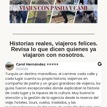
Historias reales, viajeros felices.
Revisa lo que dicen quienes ya
viajaron con nosotros.
Carol Hernández ⭐⭐⭐⭐⭐
05/2026
Turquía un destino maravilloso, al caminar cada calle y
Ex
cada lugar cuenta su propia historia, viajamos en
ex
compañía de pasha y un grupo grandioso de viajeros, los
in
guías fueron excepcionales donde explicaban la historia
lu
de cada lugar y la riqueza de la cultura. Muy buena la
sa
atención y la gestión de la agencia desde la reserva del
pa
viaje, hoteles, tours, vuelos, traslados, y las
po