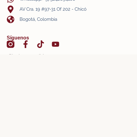
AV Cra. 19 #97-31 Of 202 - Chicó
Bogotá, Colombia
Síguenos
- Términos y condiciones
- Política de privacidad
- Política de protección a menores
Registro Nacional de Turismo: 106873
viajareslavida.com © 2026 - Todos los derechos