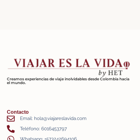
Creamos experiencias de viaje inolvidables desde Colombia hacia
el mundo.
Contacto
Email: hola@viajareslavida.com
Teléfono: 6016453797
Whatsapp: +573242694106