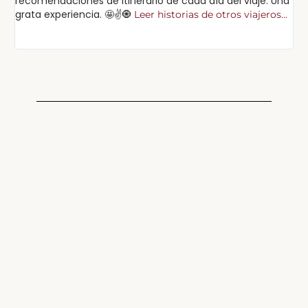
recomendaciones de itinerario de cada día del viaje. Una
cu
grata experiencia. 🤩✌️🧿
Leer historias de otros viajeros...
Lee