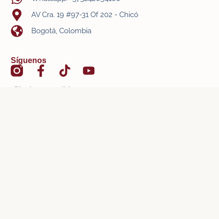
AV Cra. 19 #97-31 Of 202 - Chicó
Bogotá, Colombia
Síguenos
- Términos y condiciones
- Política de privacidad
- Política de protección a menores
Registro Nacional de Turismo: 106873
viajareslavida.com © 2026 - Todos los derechos