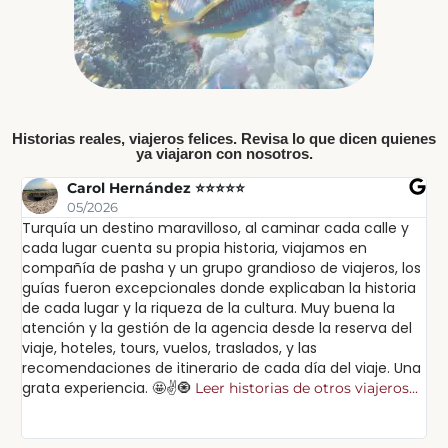
Historias reales, viajeros felices. Revisa lo que dicen quienes
ya viajaron con nosotros.
Carol Hernández ⭐⭐⭐⭐⭐
05/2026
Turquía un destino maravilloso, al caminar cada calle y
Ex
cada lugar cuenta su propia historia, viajamos en
ex
compañía de pasha y un grupo grandioso de viajeros, los
in
guías fueron excepcionales donde explicaban la historia
lu
de cada lugar y la riqueza de la cultura. Muy buena la
sa
atención y la gestión de la agencia desde la reserva del
pa
viaje, hoteles, tours, vuelos, traslados, y las
po
recomendaciones de itinerario de cada día del viaje. Una
cu
grata experiencia. 🤩✌️🧿
Leer historias de otros viajeros...
Lee