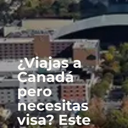
¿Viajas a
Canadá
pero
necesitas
visa? Este