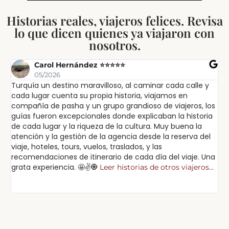
Historias reales, viajeros felices. Revisa
lo que dicen quienes ya viajaron con
nosotros.
Carol Hernández ⭐⭐⭐⭐⭐
05/2026
Turquía un destino maravilloso, al caminar cada calle y
Ex
cada lugar cuenta su propia historia, viajamos en
ex
compañía de pasha y un grupo grandioso de viajeros, los
in
guías fueron excepcionales donde explicaban la historia
lu
de cada lugar y la riqueza de la cultura. Muy buena la
sa
atención y la gestión de la agencia desde la reserva del
pa
viaje, hoteles, tours, vuelos, traslados, y las
po
recomendaciones de itinerario de cada día del viaje. Una
cu
grata experiencia. 🤩✌️🧿
Leer historias de otros viajeros...
Lee