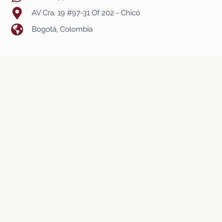
AV Cra. 19 #97-31 Of 202 - Chicó
Bogotá, Colombia
Síguenos
- Términos y condiciones
- Política de privacidad
- Política de protección a menores
Registro Nacional de Turismo: 106873
viajareslavida.com © 2026 - Todos los derechos