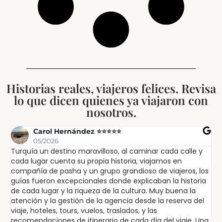
Historias reales, viajeros felices. Revisa
lo que dicen quienes ya viajaron con
nosotros.
Carol Hernández ⭐⭐⭐⭐⭐
05/2026
Turquía un destino maravilloso, al caminar cada calle y
Ex
cada lugar cuenta su propia historia, viajamos en
ex
compañía de pasha y un grupo grandioso de viajeros, los
in
guías fueron excepcionales donde explicaban la historia
lu
de cada lugar y la riqueza de la cultura. Muy buena la
sa
atención y la gestión de la agencia desde la reserva del
pa
viaje, hoteles, tours, vuelos, traslados, y las
po
recomendaciones de itinerario de cada día del viaje. Una
cu