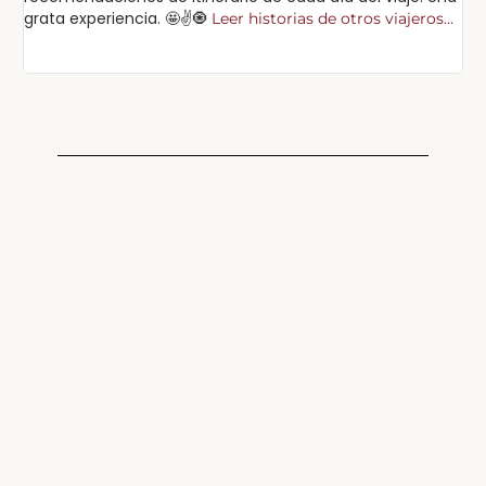
grata experiencia. 🤩✌️🧿
Leer historias de otros viajeros...
Lee