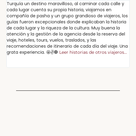
Turquía un destino maravilloso, al caminar cada calle y
Ex
cada lugar cuenta su propia historia, viajamos en
ex
compañía de pasha y un grupo grandioso de viajeros, los
in
guías fueron excepcionales donde explicaban la historia
lu
de cada lugar y la riqueza de la cultura. Muy buena la
sa
atención y la gestión de la agencia desde la reserva del
pa
viaje, hoteles, tours, vuelos, traslados, y las
po
recomendaciones de itinerario de cada día del viaje. Una
cu
grata experiencia. 🤩✌️🧿
Leer historias de otros viajeros...
Lee