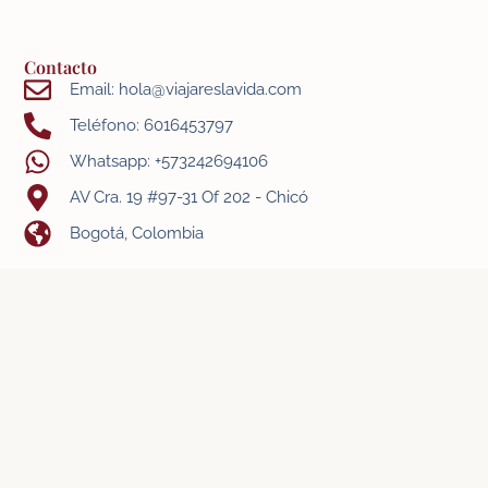
Contacto
Email: hola@viajareslavida.com
Teléfono: 6016453797
Whatsapp: +573242694106
AV Cra. 19 #97-31 Of 202 - Chicó
Bogotá, Colombia
Síguenos
- Términos y condiciones
- Política de privacidad
- Política de protección a menores
Registro Nacional de Turismo: 106873