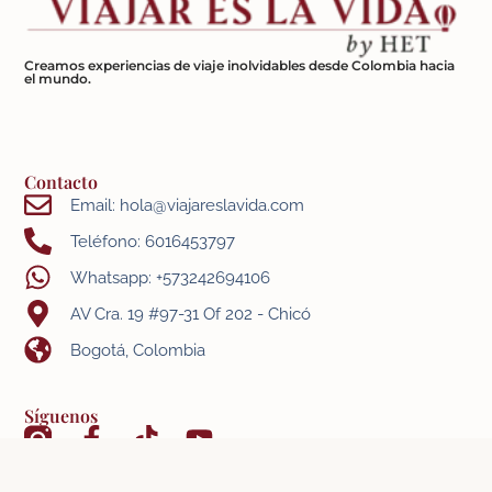
Creamos experiencias de viaje inolvidables desde Colombia hacia
el mundo.
Contacto
Email: hola@viajareslavida.com
Teléfono: 6016453797
Whatsapp: +573242694106
AV Cra. 19 #97-31 Of 202 - Chicó
Bogotá, Colombia
Síguenos
- Términos y condiciones