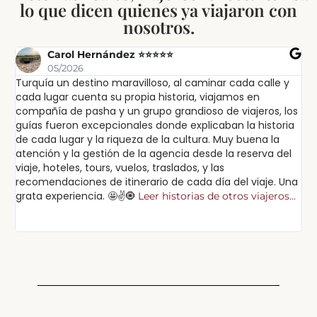
lo que dicen quienes ya viajaron con
nosotros.
Carol Hernández ⭐⭐⭐⭐⭐
05/2026
Turquía un destino maravilloso, al caminar cada calle y
Ex
cada lugar cuenta su propia historia, viajamos en
ex
compañía de pasha y un grupo grandioso de viajeros, los
in
guías fueron excepcionales donde explicaban la historia
lu
de cada lugar y la riqueza de la cultura. Muy buena la
sa
atención y la gestión de la agencia desde la reserva del
pa
viaje, hoteles, tours, vuelos, traslados, y las
po
recomendaciones de itinerario de cada día del viaje. Una
cu
grata experiencia. 🤩✌️🧿
Leer historias de otros viajeros...
Lee