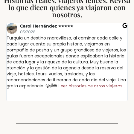
lo que dicen quienes ya viajaron con
nosotros.
Carol Hernández ⭐⭐⭐⭐⭐
05/2026
Turquía un destino maravilloso, al caminar cada calle y
Ex
cada lugar cuenta su propia historia, viajamos en
ex
compañía de pasha y un grupo grandioso de viajeros, los
in
guías fueron excepcionales donde explicaban la historia
lu
de cada lugar y la riqueza de la cultura. Muy buena la
sa
atención y la gestión de la agencia desde la reserva del
pa
viaje, hoteles, tours, vuelos, traslados, y las
po
recomendaciones de itinerario de cada día del viaje. Una
cu
grata experiencia. 🤩✌️🧿
Leer historias de otros viajeros...
Lee