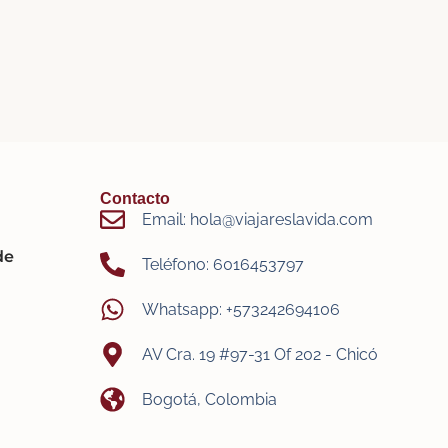
Contacto
Email: hola@viajareslavida.com
de
Teléfono: 6016453797
Whatsapp: +573242694106
AV Cra. 19 #97-31 Of 202 - Chicó
Bogotá, Colombia