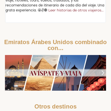
viaje, hoteles, tours, vuelos, traslados, y las
po
recomendaciones de itinerario de cada día del viaje. Una
cu
grata experiencia. 🤩✌️🧿
Leer historias de otros viajeros...
Lee
Emiratos Árabes Unidos combinado
con...
Otros destinos