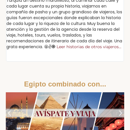
Turquía un destino maravilloso, al caminar cada calle y
Ex
cada lugar cuenta su propia historia, viajamos en
ex
compañía de pasha y un grupo grandioso de viajeros, los
in
guías fueron excepcionales donde explicaban la historia
lu
de cada lugar y la riqueza de la cultura. Muy buena la
sa
atención y la gestión de la agencia desde la reserva del
pa
viaje, hoteles, tours, vuelos, traslados, y las
po
recomendaciones de itinerario de cada día del viaje. Una
cu
grata experiencia. 🤩✌️🧿
Leer historias de otros viajeros...
Lee
Egipto combinado con...