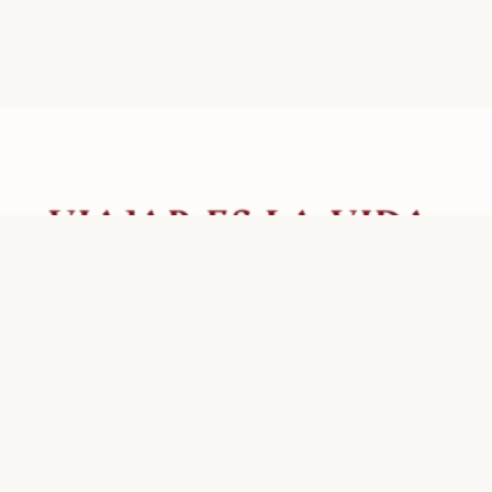
Creamos experiencias de viaje inolvidables desde Colombia hacia
el mundo.
Contacto
Email: hola@viajareslavida.com
Teléfono: 6016453797
Whatsapp: +573242694106