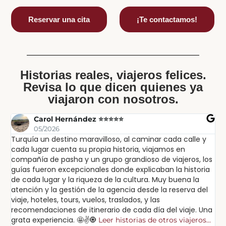
Reservar una cita
¡Te contactamos!
Historias reales, viajeros felices.
Revisa lo que dicen quienes ya
viajaron con nosotros.
Carol Hernández ⭐⭐⭐⭐⭐
05/2026
Turquía un destino maravilloso, al caminar cada calle y
Ex
cada lugar cuenta su propia historia, viajamos en
ex
compañía de pasha y un grupo grandioso de viajeros, los
in
guías fueron excepcionales donde explicaban la historia
lu
de cada lugar y la riqueza de la cultura. Muy buena la
sa
atención y la gestión de la agencia desde la reserva del
pa
viaje, hoteles, tours, vuelos, traslados, y las
po
recomendaciones de itinerario de cada día del viaje. Una
cu
grata experiencia. 🤩✌️🧿
Leer historias de otros viajeros...
Lee